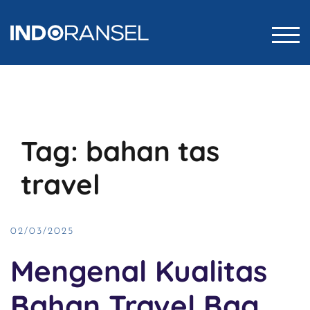
Skip
to
TOG
content
Tag:
bahan tas
travel
02/03/2025
Mengenal Kualitas
Bahan Travel Bag