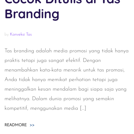
Branding
by
Konveksi Tas
Tas branding adalah media promosi yang tidak hanya
praktis tetapi juga sangat efektif. Dengan
menambahkan kata-kata menarik untuk tas promosi,
Anda tidak hanya memikat perhatian tetapi juga
meninggalkan kesan mendalam bagi siapa saja yang
melihatnya. Dalam dunia promosi yang semakin
kompetitif, menggunakan media […]
READMORE
>>