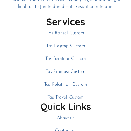
kualitas terjamin dan desain sesuai permintaan.
Services
Tas Ransel Custom
Tas Laptop Custom
Tas Seminar Custom
Tas Promosi Custom
Tas Pelatihan Custom
Tas Travel Custom
Quick Links
About us
Contact us