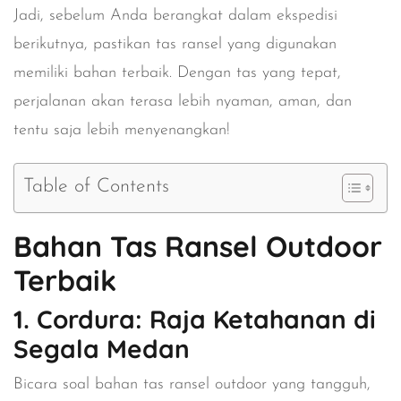
Jadi, sebelum Anda berangkat dalam ekspedisi
berikutnya, pastikan tas ransel yang digunakan
memiliki bahan terbaik. Dengan tas yang tepat,
perjalanan akan terasa lebih nyaman, aman, dan
tentu saja lebih menyenangkan!
Table of Contents
Bahan Tas Ransel Outdoor
Terbaik
1. Cordura: Raja Ketahanan di
Segala Medan
Bicara soal bahan tas ransel outdoor yang tangguh,