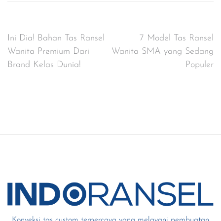
Post
Ini Dia! Bahan Tas Ransel
7 Model Tas Ransel
Wanita Premium Dari
Wanita SMA yang Sedang
navigation
Brand Kelas Dunia!
Populer
Konveksi tas custom terpercaya yang melayani pembuatan