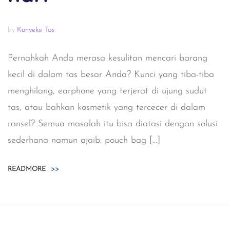
by
Konveksi Tas
Pernahkah Anda merasa kesulitan mencari barang
kecil di dalam tas besar Anda? Kunci yang tiba-tiba
menghilang, earphone yang terjerat di ujung sudut
tas, atau bahkan kosmetik yang tercecer di dalam
ransel? Semua masalah itu bisa diatasi dengan solusi
sederhana namun ajaib: pouch bag […]
READMORE
>>