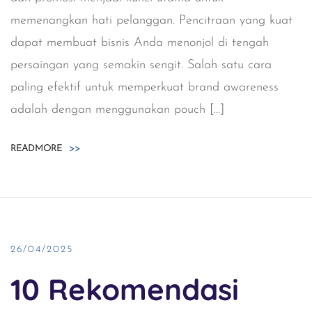
memenangkan hati pelanggan. Pencitraan yang kuat
dapat membuat bisnis Anda menonjol di tengah
persaingan yang semakin sengit. Salah satu cara
paling efektif untuk memperkuat brand awareness
adalah dengan menggunakan pouch […]
READMORE
>>
26/04/2025
10 Rekomendasi