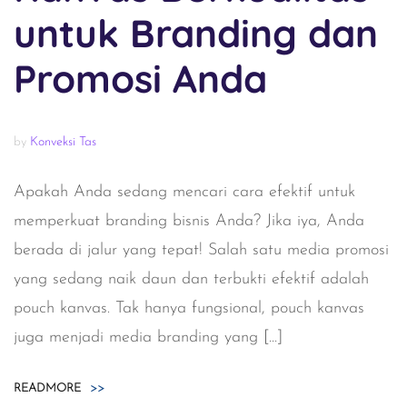
untuk Branding dan
Promosi Anda
by
Konveksi Tas
Apakah Anda sedang mencari cara efektif untuk
memperkuat branding bisnis Anda? Jika iya, Anda
berada di jalur yang tepat! Salah satu media promosi
yang sedang naik daun dan terbukti efektif adalah
pouch kanvas. Tak hanya fungsional, pouch kanvas
juga menjadi media branding yang […]
READMORE
>>