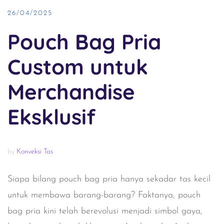
26/04/2025
Pouch Bag Pria
Custom untuk
Merchandise
Eksklusif
by
Konveksi Tas
Siapa bilang pouch bag pria hanya sekadar tas kecil
untuk membawa barang-barang? Faktanya, pouch
bag pria kini telah berevolusi menjadi simbol gaya,