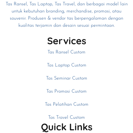
Tas Ransel, Tas Laptop, Tas Travel, dan berbagai model lain
untuk kebutuhan branding, merchandise, promosi, atau
souvenir. Produsen & vendor tas berpengalaman dengan
kualitas terjamin dan desain sesuai permintaan.
Services
Tas Ransel Custom
Tas Laptop Custom
Tas Seminar Custom
Tas Promosi Custom
Tas Pelatihan Custom
Tas Travel Custom
Quick Links