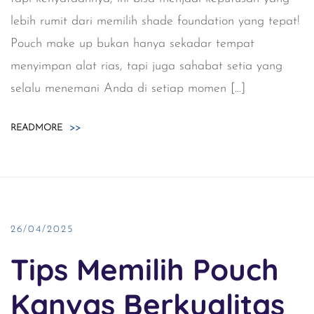
lebih rumit dari memilih shade foundation yang tepat!
Pouch make up bukan hanya sekadar tempat
menyimpan alat rias, tapi juga sahabat setia yang
selalu menemani Anda di setiap momen […]
READMORE
>>
26/04/2025
Tips Memilih Pouch
Kanvas Berkualitas