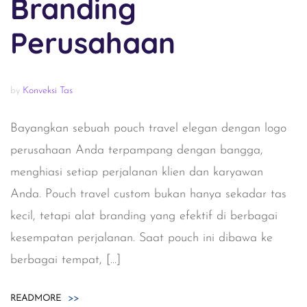
Branding
Perusahaan
by
Konveksi Tas
Bayangkan sebuah pouch travel elegan dengan logo
perusahaan Anda terpampang dengan bangga,
menghiasi setiap perjalanan klien dan karyawan
Anda. Pouch travel custom bukan hanya sekadar tas
kecil, tetapi alat branding yang efektif di berbagai
kesempatan perjalanan. Saat pouch ini dibawa ke
berbagai tempat, […]
READMORE
>>