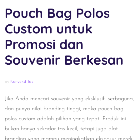
Pouch Bag Polos
Custom untuk
Promosi dan
Souvenir Berkesan
by
Konveksi Tas
Jika Anda mencari souvenir yang eksklusif, serbaguna,
dan punya nilai branding tinggi, maka pouch bag
polos custom adalah pilihan yang tepat! Produk ini
bukan hanya sekadar tas kecil, tetapi juga alat
branding yang mampu meningkatkan eksposur merek