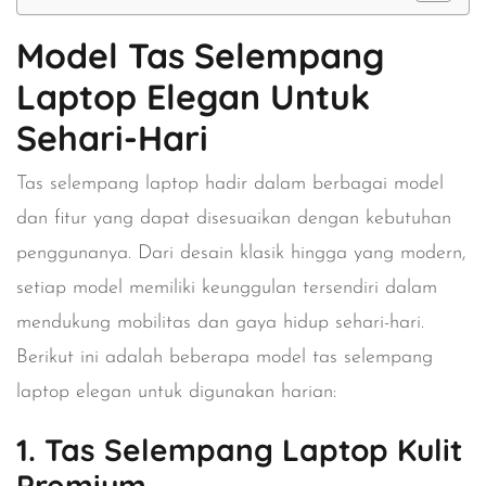
Model Tas Selempang
Laptop Elegan Untuk
Sehari-Hari
Tas selempang laptop hadir dalam berbagai model
dan fitur yang dapat disesuaikan dengan kebutuhan
penggunanya. Dari desain klasik hingga yang modern,
setiap model memiliki keunggulan tersendiri dalam
mendukung mobilitas dan gaya hidup sehari-hari.
Berikut ini adalah beberapa model tas selempang
laptop elegan untuk digunakan harian:
1. Tas Selempang Laptop Kulit
Premium