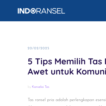
Skip
to
content
20/02/2025
5 Tips Memilih Tas
Awet untuk Komuni
by
Konveksi Tas
Tas ransel pria adalah perlengkapan esens