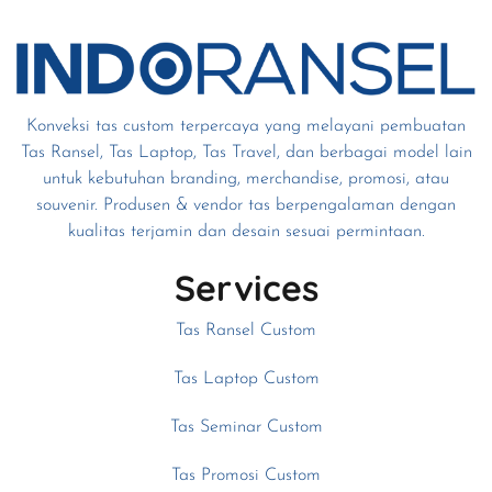
Konveksi tas custom terpercaya yang melayani pembuatan
Tas Ransel, Tas Laptop, Tas Travel, dan berbagai model lain
untuk kebutuhan branding, merchandise, promosi, atau
souvenir. Produsen & vendor tas berpengalaman dengan
kualitas terjamin dan desain sesuai permintaan.
Services
Tas Ransel Custom
Tas Laptop Custom
Tas Seminar Custom
Tas Promosi Custom