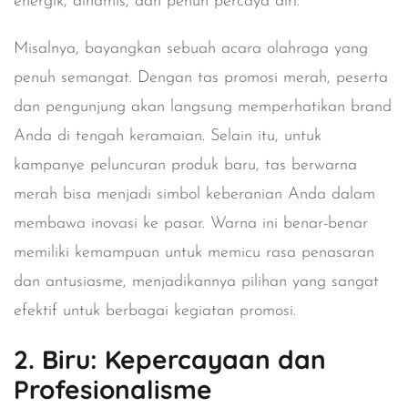
energik, dinamis, dan penuh percaya diri.
Misalnya, bayangkan sebuah acara olahraga yang
penuh semangat. Dengan tas promosi merah, peserta
dan pengunjung akan langsung memperhatikan brand
Anda di tengah keramaian. Selain itu, untuk
kampanye peluncuran produk baru, tas berwarna
merah bisa menjadi simbol keberanian Anda dalam
membawa inovasi ke pasar. Warna ini benar-benar
memiliki kemampuan untuk memicu rasa penasaran
dan antusiasme, menjadikannya pilihan yang sangat
efektif untuk berbagai kegiatan promosi.
2.
Biru: Kepercayaan dan
Profesionalisme