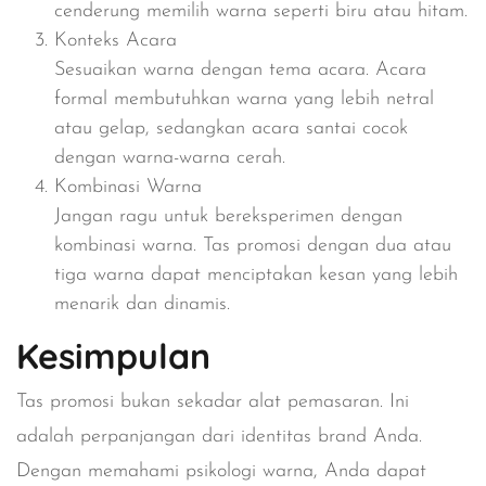
cenderung memilih warna seperti biru atau hitam.
Konteks Acara
Sesuaikan warna dengan tema acara. Acara
formal membutuhkan warna yang lebih netral
atau gelap, sedangkan acara santai cocok
dengan warna-warna cerah.
Kombinasi Warna
Jangan ragu untuk bereksperimen dengan
kombinasi warna. Tas promosi dengan dua atau
tiga warna dapat menciptakan kesan yang lebih
menarik dan dinamis.
Kesimpulan
Tas promosi bukan sekadar alat pemasaran. Ini
adalah perpanjangan dari identitas brand Anda.
Dengan memahami psikologi warna, Anda dapat