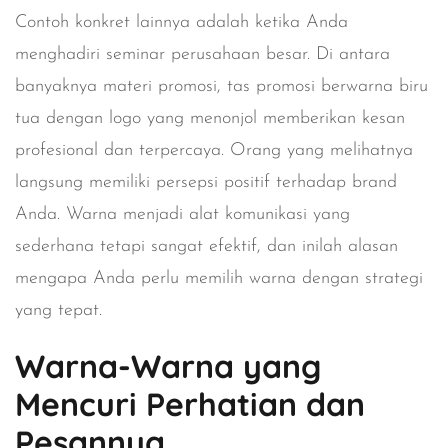
Contoh konkret lainnya adalah ketika Anda
menghadiri seminar perusahaan besar. Di antara
banyaknya materi promosi, tas promosi berwarna biru
tua dengan logo yang menonjol memberikan kesan
profesional dan terpercaya. Orang yang melihatnya
langsung memiliki persepsi positif terhadap brand
Anda. Warna menjadi alat komunikasi yang
sederhana tetapi sangat efektif, dan inilah alasan
mengapa Anda perlu memilih warna dengan strategi
yang tepat.
Warna-Warna yang
Mencuri Perhatian dan
Pesannya