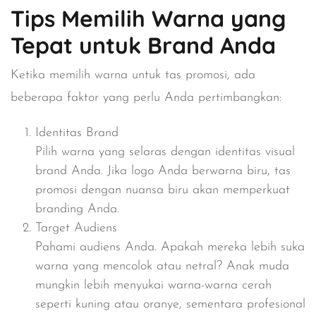
Tips Memilih Warna yang
Tepat untuk Brand Anda
Ketika memilih warna untuk tas promosi, ada
beberapa faktor yang perlu Anda pertimbangkan:
Identitas Brand
Pilih warna yang selaras dengan identitas visual
brand Anda. Jika logo Anda berwarna biru, tas
promosi dengan nuansa biru akan memperkuat
branding Anda.
Target Audiens
Pahami audiens Anda. Apakah mereka lebih suka
warna yang mencolok atau netral? Anak muda
mungkin lebih menyukai warna-warna cerah
seperti kuning atau oranye, sementara profesional