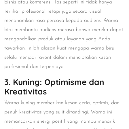
bisnis atau konferensi. Tas seperti ini tidak hanya
terlihat profesional tetapi juga secara visual
menanamkan rasa percaya kepada audiens. Warna
biru membantu audiens merasa bahwa mereka dapat
mengandalkan produk atau layanan yang Anda
tawarkan. Inilah alasan kuat mengapa warna biru
selalu menjadi favorit dalam menciptakan kesan
profesional dan terpercaya.
3.
Kuning: Optimisme dan
Kreativitas
Warna kuning memberikan kesan ceria, optimis, dan
penuh kreativitas yang sulit ditandingi. Warna ini
memancarkan energi positif yang mampu menarik