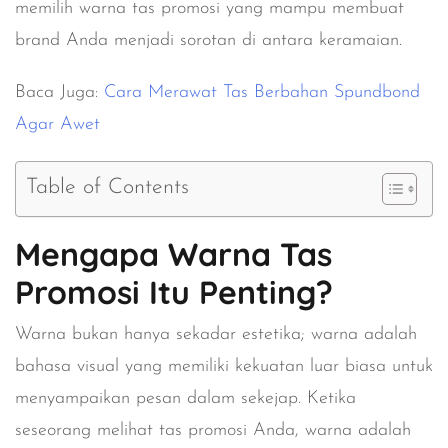
memilih warna tas promosi yang mampu membuat
brand Anda menjadi sorotan di antara keramaian.
Baca Juga:
Cara Merawat Tas Berbahan Spundbond
Agar Awet
Table of Contents
Mengapa Warna Tas
Promosi Itu Penting?
Warna bukan hanya sekadar estetika; warna adalah
bahasa visual yang memiliki kekuatan luar biasa untuk
menyampaikan pesan dalam sekejap. Ketika
seseorang melihat tas promosi Anda, warna adalah