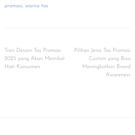
promosi
,
warna tas
Post
Tren Desain Tas Promosi
Pilihan Jenis Tas Promosi
2025 yang Akan Memikat
Custom yang Bisa
navigation
Hati Konsumen
Meningkatkan Brand
Awareness