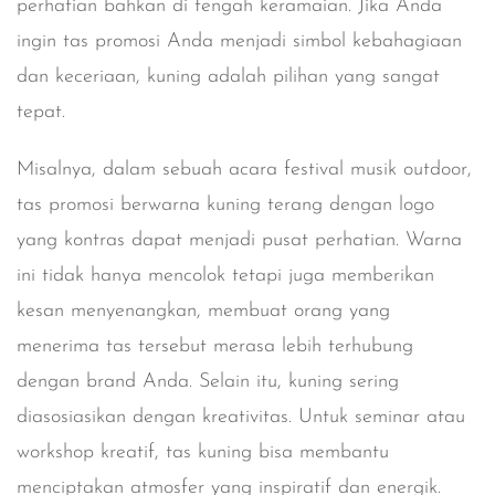
perhatian bahkan di tengah keramaian. Jika Anda
ingin tas promosi Anda menjadi simbol kebahagiaan
dan keceriaan, kuning adalah pilihan yang sangat
tepat.
Misalnya, dalam sebuah acara festival musik outdoor,
tas promosi berwarna kuning terang dengan logo
yang kontras dapat menjadi pusat perhatian. Warna
ini tidak hanya mencolok tetapi juga memberikan
kesan menyenangkan, membuat orang yang
menerima tas tersebut merasa lebih terhubung
dengan brand Anda. Selain itu, kuning sering
diasosiasikan dengan kreativitas. Untuk seminar atau
workshop kreatif, tas kuning bisa membantu
menciptakan atmosfer yang inspiratif dan energik.